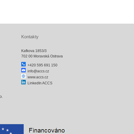
Kontakty
Kafkova 1853/3
702 00 Moravská Ostrava
+420 595 691 150
info@accs.cz
www.accs.cz
LinkedIn ACCS
o.