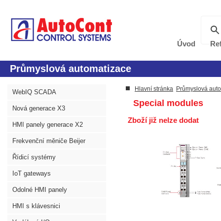
Úvod
Re
Průmyslová automatizace
Hlavní stránka
Průmyslová aut
WebIQ SCADA
Special modules
Nová generace X3
Zboží již nelze dodat
HMI panely generace X2
Frekvenční měniče Beijer
Řídicí systémy
IoT gateways
Odolné HMI panely
HMI s klávesnici