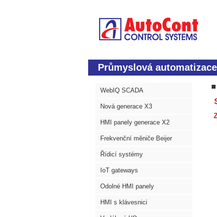
Průmyslová automatizace
WebIQ SCADA
S
Nová generace X3
Z
HMI panely generace X2
Frekvenční měniče Beijer
Řídicí systémy
IoT gateways
Odolné HMI panely
HMI s klávesnici