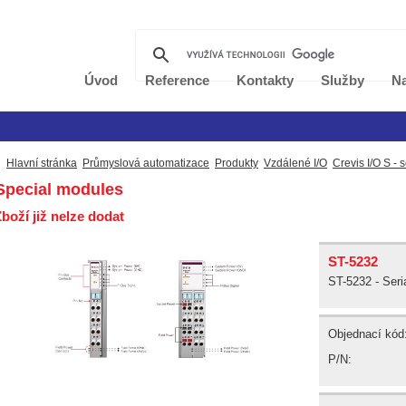
Úvod
Reference
Kontakty
Služby
Na
Hlavní stránka
Průmyslová automatizace
Produkty
Vzdálené I/O
Crevis I/O S - s
pecial modules
boží již nelze dodat
ST-5232
ST-5232 - Seri
Objednací kód
P/N: