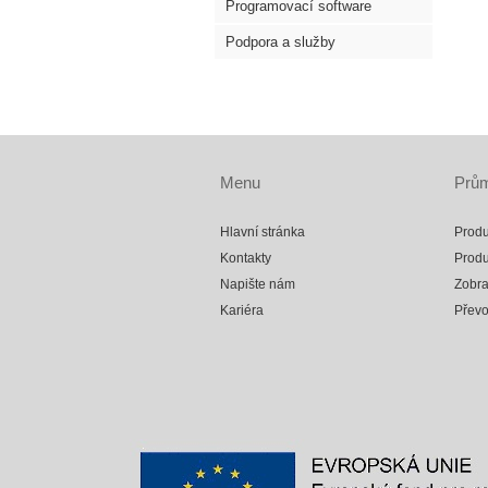
Programovací software
Podpora a služby
Menu
Prům
Hlavní stránka
Produ
Kontakty
Produ
Napište nám
Zobra
Kariéra
Přev