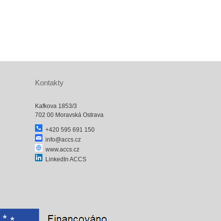
Kontakty
Kafkova 1853/3
702 00 Moravská Ostrava
+420 595 691 150
info@accs.cz
www.accs.cz
LinkedIn ACCS