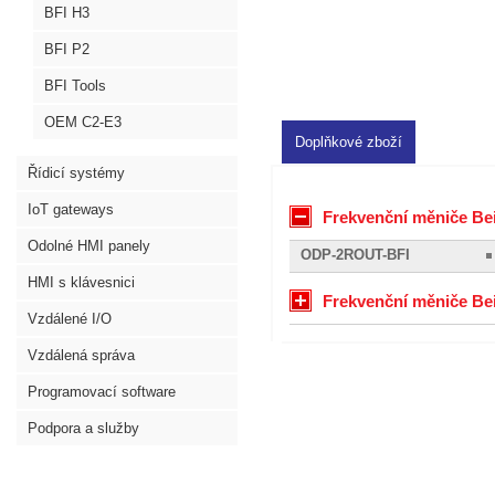
BFI H3
BFI P2
BFI Tools
OEM C2-E3
Doplňkové zboží
Řídicí systémy
IoT gateways
Frekvenční měniče Beij
Odolné HMI panely
ODP-2ROUT-BFI
HMI s klávesnici
Frekvenční měniče Beij
Vzdálené I/O
Vzdálená správa
Programovací software
Podpora a služby