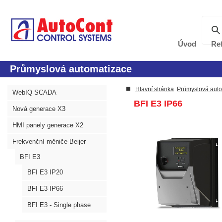
Úvod
Re
Průmyslová automatizace
Hlavní stránka
Průmyslová aut
WebIQ SCADA
BFI E3 IP66
Nová generace X3
HMI panely generace X2
Frekvenční měniče Beijer
BFI E3
BFI E3 IP20
BFI E3 IP66
BFI E3 - Single phase