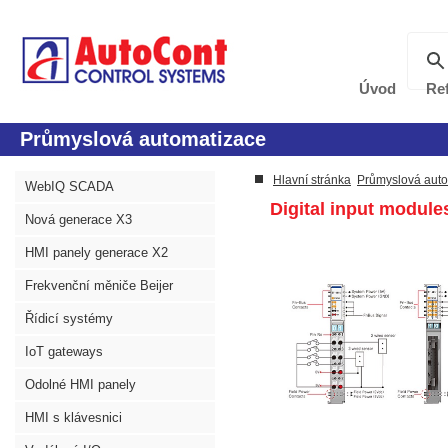
Úvod
Re
Průmyslová automatizace
Hlavní stránka
Průmyslová aut
WebIQ SCADA
Digital input module
Nová generace X3
HMI panely generace X2
Frekvenční měniče Beijer
Řídicí systémy
IoT gateways
Odolné HMI panely
HMI s klávesnici