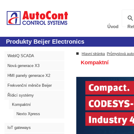
Úvod
Re
Produkty Beijer Electronics
Hlavní stránka
Průmyslová aut
WebIQ SCADA
Kompaktní
Nová generace X3
HMI panely generace X2
Frekvenční měniče Beijer
Řídicí systémy
Kompaktní
Nexto Xpress
IoT gateways