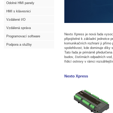
Odolné HMI panely
HMI s klávesnici
Vzdálené I/O
Vzdálená správa
Nexto Xpress je nová řada vyso
Programovací software
připojitelné k základní jednotc
komunikačních rozhraní ji přímo
Podpora a služby
spolehlivost, kde dominuje dí
Tato řada je primárně předurčena 
budov, čistírnách odpadních vod,
řídicí ostrovy v rámci rozsáhlejš
Nexto Xpress