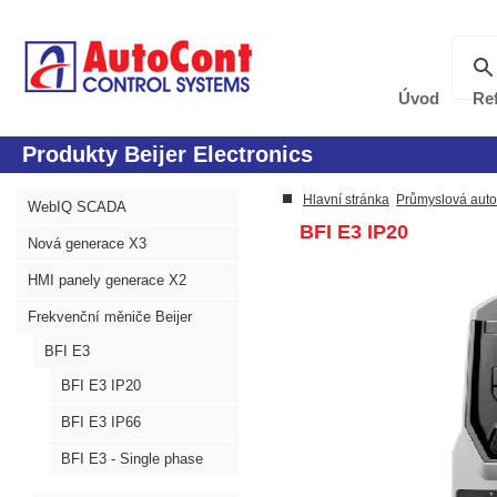
Úvod
Re
Produkty Beijer Electronics
Hlavní stránka
Průmyslová aut
WebIQ SCADA
BFI E3 IP20
Nová generace X3
HMI panely generace X2
Frekvenční měniče Beijer
BFI E3
BFI E3 IP20
BFI E3 IP66
BFI E3 - Single phase