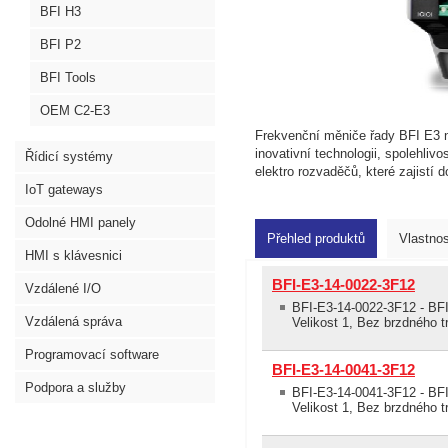
BFI H3
BFI P2
BFI Tools
OEM C2-E3
Frekvenční měniče řady BFI E3 na
inovativní technologii, spolehliv
Řídicí systémy
elektro rozvaděčů, které zajistí d
IoT gateways
Odolné HMI panely
Přehled produktů
Vlastnos
HMI s klávesnici
BFI-E3-14-0022-3F12
Vzdálené I/O
BFI-E3-14-0022-3F12 - BFI
Vzdálená správa
Velikost 1, Bez brzdného t
Programovací software
BFI-E3-14-0041-3F12
Podpora a služby
BFI-E3-14-0041-3F12 - BFI
Velikost 1, Bez brzdného t