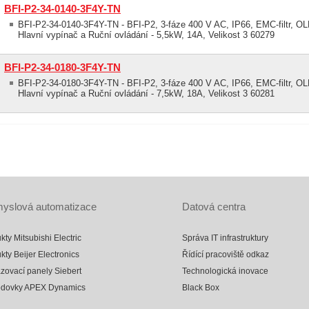
BFI-P2-34-0140-3F4Y-TN
BFI-P2-34-0140-3F4Y-TN - BFI-P2, 3-fáze 400 V AC, IP66, EMC-filtr, OLE
Hlavní vypínač a Ruční ovládání - 5,5kW, 14A, Velikost 3 60279
BFI-P2-34-0180-3F4Y-TN
BFI-P2-34-0180-3F4Y-TN - BFI-P2, 3-fáze 400 V AC, IP66, EMC-filtr, OLE
Hlavní vypínač a Ruční ovládání - 7,5kW, 18A, Velikost 3 60281
yslová automatizace
Datová centra
kty Mitsubishi Electric
Správa IT infrastruktury
kty Beijer Electronics
Řídící pracoviště odkaz
zovací panely Siebert
Technologická inovace
odovky APEX Dynamics
Black Box