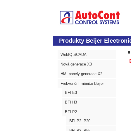
Produkty Beijer Electroni
WebIQ SCADA
B
Nová generace X3
HMI panely generace X2
Frekvenční měniče Beijer
BFI E3
BFI H3
BFI P2
BFI-P2 IP20
BFI-P2 IP55