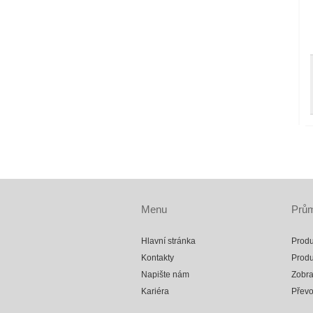
Menu
Prům
Hlavní stránka
Produ
Kontakty
Produ
Napište nám
Zobra
Kariéra
Přev