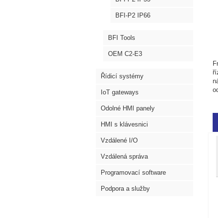
BFI-P2 IP66
BFI Tools
OEM C2-E3
F
ř
Řídicí systémy
n
o
IoT gateways
Odolné HMI panely
HMI s klávesnici
Vzdálené I/O
Vzdálená správa
Programovací software
Podpora a služby