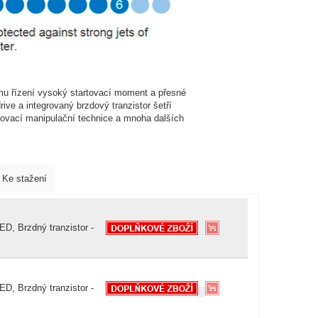
u řízení vysoký startovací moment a přesné
rive a integrovaný brzdový tranzistor šetří
adovací manipulační technice a mnoha dalších
Ke stažení
D, Brzdný tranzistor -
D, Brzdný tranzistor -