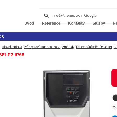
Úvod
Reference
Kontakty
Služby
Na
cs
Hlavní stránka
Průmyslová automatizace
Produkty
Frekvenční měniče Beijer
BF
FI-P2 IP66