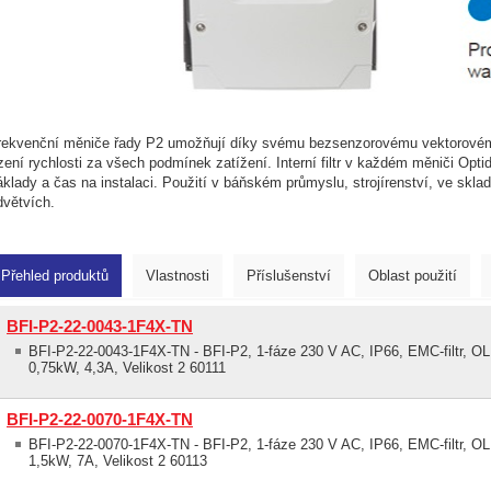
rekvenční měniče řady P2 umožňují díky svému bezsenzorovému vektorovém
ízení rychlosti za všech podmínek zatížení. Interní filtr v každém měniči Optid
áklady a čas na instalaci. Použití v báňském průmyslu, strojírenství, ve skl
dvětvích.
Přehled produktů
Vlastnosti
Příslušenství
Oblast použití
BFI-P2-22-0043-1F4X-TN
BFI-P2-22-0043-1F4X-TN - BFI-P2, 1-fáze 230 V AC, IP66, EMC-filtr, OLE
0,75kW, 4,3A, Velikost 2 60111
BFI-P2-22-0070-1F4X-TN
BFI-P2-22-0070-1F4X-TN - BFI-P2, 1-fáze 230 V AC, IP66, EMC-filtr, OLE
1,5kW, 7A, Velikost 2 60113