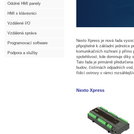
Odolné HMI panely
HMI s klávesnici
Vzdálené I/O
Vzdálená správa
Nexto Xpress je nová řada vyso
Programovací software
připojitelné k základní jednotc
komunikačních rozhraní ji přímo
Podpora a služby
spolehlivost, kde dominuje dí
Tato řada je primárně předurčena 
budov, čistírnách odpadních vod,
řídicí ostrovy v rámci rozsáhlejš
Nexto Xpress