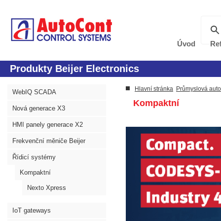
Úvod
Re
Produkty Beijer Electronics
Hlavní stránka
Průmyslová aut
WebIQ SCADA
Kompaktní
Nová generace X3
HMI panely generace X2
Frekvenční měniče Beijer
Řídicí systémy
Kompaktní
Nexto Xpress
IoT gateways