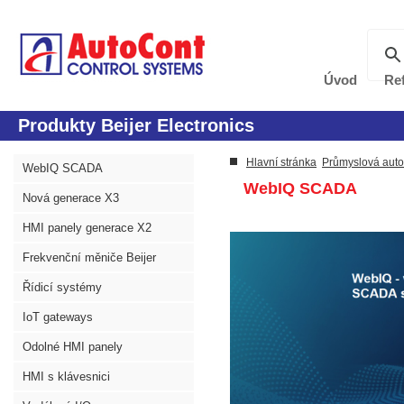
Úvod
Re
Produkty Beijer Electronics
Hlavní stránka
Průmyslová aut
WebIQ SCADA
WebIQ SCADA
Nová generace X3
HMI panely generace X2
Frekvenční měniče Beijer
Řídicí systémy
IoT gateways
Odolné HMI panely
HMI s klávesnici