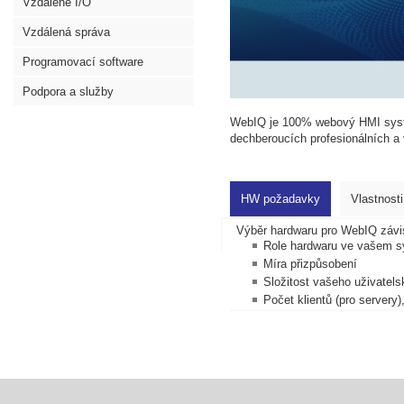
Vzdálené I/O
Vzdálená správa
Programovací software
Podpora a služby
WebIQ je 100% webový HMI systé
dechberoucích profesionálních 
HW požadavky
Vlastnosti
Výběr hardwaru pro WebIQ závisí
Role hardwaru ve vašem 
Míra přizpůsobení
Složitost vašeho uživatels
Počet klientů (pro servery