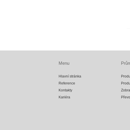
Menu
Prům
Hlavní stránka
Produ
Reference
Produ
Kontakty
Zobra
Kariéra
Přev