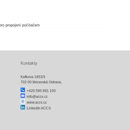
 pro propojení počítačem
Kontakty
Kafkova 1853/3
702 00 Moravská Ostrava,
+420 595 691 150
info@accs.cz
www.accs.cz
LinkedIn ACCS