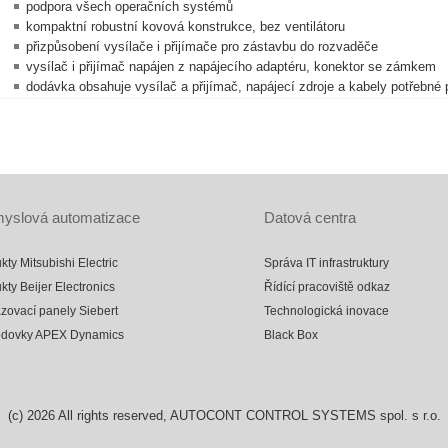
podpora všech operačních systémů
kompaktní robustní kovová konstrukce, bez ventilátoru
přizpůsobení vysílače i přijímače pro zástavbu do rozvaděče
vysílač i přijímač napájen z napájecího adaptéru, konektor se zámkem
dodávka obsahuje vysílač a přijímač, napájecí zdroje a kabely potřebné
yslová automatizace
Datová centra
kty Mitsubishi Electric
Správa IT infrastruktury
kty Beijer Electronics
Řídící pracoviště odkaz
zovací panely Siebert
Technologická inovace
odovky APEX Dynamics
Black Box
(c)
2026
All rights reserved, AUTOCONT CONTROL SYSTEMS spol. s r.o.