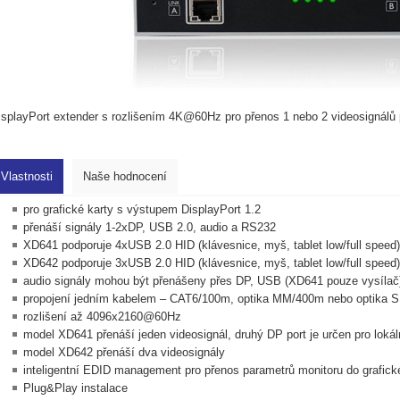
isplayPort extender s rozlišením 4K@60Hz pro přenos 1 nebo 2 videosignálů
Vlastnosti
Naše hodnocení
pro grafické karty s výstupem DisplayPort 1.2
přenáší signály 1-2xDP, USB 2.0, audio a RS232
XD641 podporuje 4xUSB 2.0 HID (klávesnice, myš, tablet low/full speed)
XD642 podporuje 3xUSB 2.0 HID (klávesnice, myš, tablet low/full speed
audio signály mohou být přenášeny přes DP, USB (XD641 pouze vysílač
propojení jedním kabelem – CAT6/100m, optika MM/400m nebo optika
rozlišení až 4096x2160@60Hz
model XD641 přenáší jeden videosignál, druhý DP port je určen pro lokál
model XD642 přenáší dva videosignály
inteligentní EDID management pro přenos parametrů monitoru do grafick
Plug&Play instalace