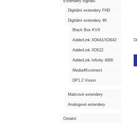
Extendery signálů
Digitální extendery FHD
Digitální extendery 4K
Black Box KVX
AdderLink XD641/XD642
D
AdderLink XD522
AdderLink Infinity 4000
Media4Kconnect
DP1.2 Vision
Maticové extendery
Analogové extendery
Ostatní