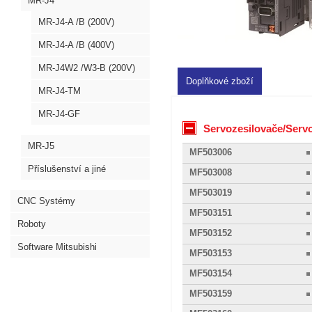
MR-J4
MR-J4-A /B (200V)
MR-J4-A /B (400V)
MR-J4W2 /W3-B (200V)
Doplňkové zboží
MR-J4-TM
MR-J4-GF
Servozesilovače/Servo
MR-J5
MF503006
Příslušenství a jiné
MF503008
MF503019
CNC Systémy
MF503151
Roboty
MF503152
Software Mitsubishi
MF503153
MF503154
MF503159