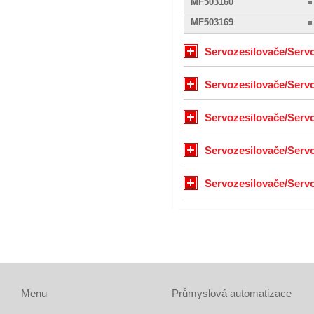
MF503160
MF503169
Servozesilovače/Serv
Servozesilovače/Servo
Servozesilovače/Serv
Servozesilovače/Serv
Servozesilovače/Serv
Menu
Průmyslová automatizace