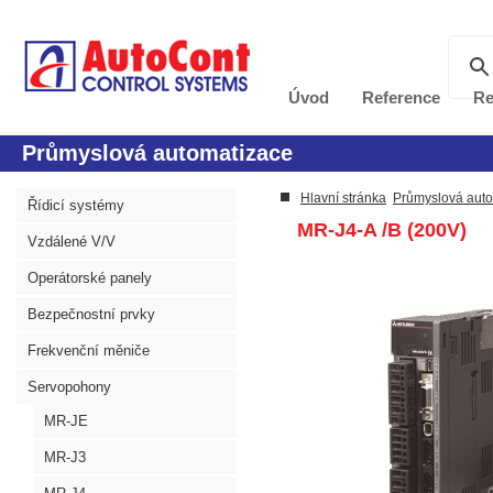
Úvod
Reference
Re
Průmyslová automatizace
Hlavní stránka
Průmyslová aut
Řídicí systémy
MR-J4-A /B (200V)
Vzdálené V/V
Operátorské panely
Bezpečnostní prvky
Frekvenční měniče
Servopohony
MR-JE
MR-J3