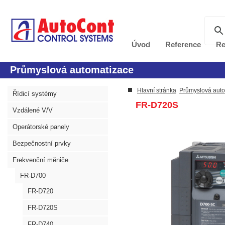
Úvod
Reference
Re
Průmyslová automatizace
Hlavní stránka
Průmyslová aut
Řídicí systémy
FR-D720S
Vzdálené V/V
Operátorské panely
Bezpečnostní prvky
Frekvenční měniče
FR-D700
FR-D720
FR-D720S
FR-D740