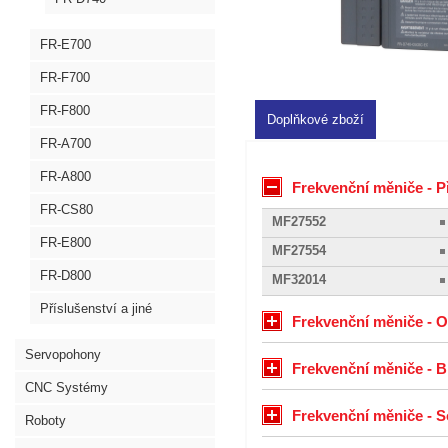
FR-E700
FR-F700
FR-F800
Doplňkové zboží
FR-A700
FR-A800
Frekvenční měniče - P
FR-CS80
MF27552
FR-E800
MF27554
FR-D800
MF32014
Příslušenství a jiné
Frekvenční měniče - O
Servopohony
Frekvenční měniče - 
CNC Systémy
Frekvenční měniče - S
Roboty