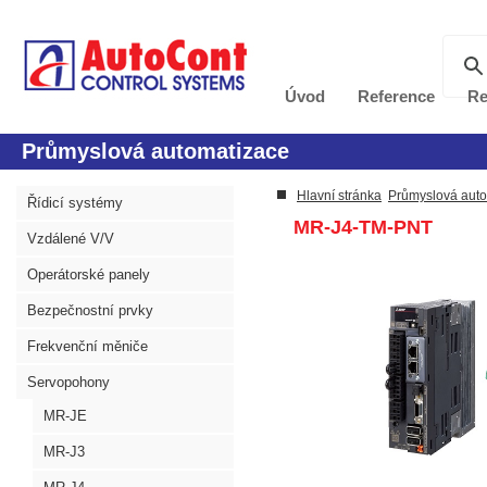
Úvod
Reference
Re
Průmyslová automatizace
Hlavní stránka
Průmyslová aut
Řídicí systémy
MR-J4-TM-PNT
Vzdálené V/V
Operátorské panely
Bezpečnostní prvky
Frekvenční měniče
Servopohony
MR-JE
MR-J3