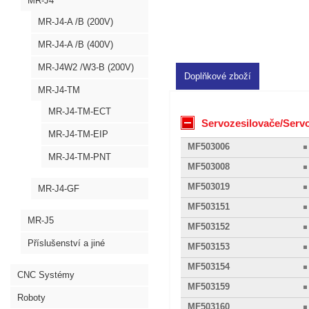
MR-J4
MR-J4-A /B (200V)
MR-J4-A /B (400V)
MR-J4W2 /W3-B (200V)
Doplňkové zboží
MR-J4-TM
MR-J4-TM-ECT
Servozesilovače/Servo
MR-J4-TM-EIP
MF503006
MR-J4-TM-PNT
MF503008
MF503019
MR-J4-GF
MF503151
MR-J5
MF503152
Příslušenství a jiné
MF503153
MF503154
CNC Systémy
MF503159
Roboty
MF503160