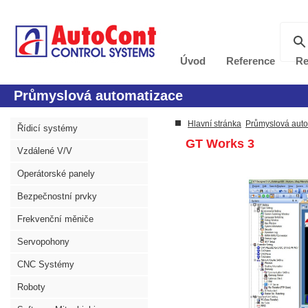
Úvod
Reference
Re
Průmyslová automatizace
Hlavní stránka
Průmyslová aut
Řídicí systémy
GT Works 3
Vzdálené V/V
Operátorské panely
Bezpečnostní prvky
Frekvenční měniče
Servopohony
CNC Systémy
Roboty