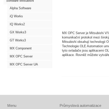
Software Mitsubishi
Alpha Software
iQ Works
IQ Works2
GX Works3
MX OPC Server je Mitsubishi V/V
komunikační protokol mezi širok
GT Works3
Mitsubishi obsahují technologii O
Technologie OLE Automation umož
MX Component
tyto ovladače jsou aplikacemi OL
aplikace. Rovněž můžete vytvářet 
MX OPC Server
MX OPC Server UA
Menu
Průmyslová automatizace