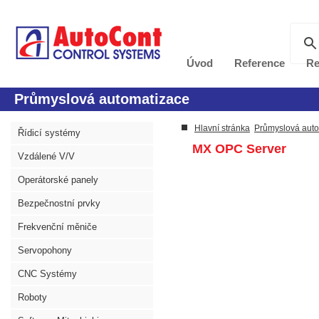
Úvod
Reference
Re
Průmyslová automatizace
Hlavní stránka
Průmyslová aut
Řídicí systémy
MX OPC Server
Vzdálené V/V
Operátorské panely
Bezpečnostní prvky
Frekvenční měniče
Servopohony
CNC Systémy
Roboty