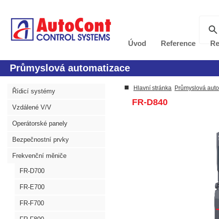
Úvod
Reference
Re
Průmyslová automatizace
Hlavní stránka
Průmyslová aut
Řídicí systémy
FR-D840
Vzdálené V/V
Operátorské panely
Bezpečnostní prvky
Frekvenční měniče
FR-D700
FR-E700
FR-F700