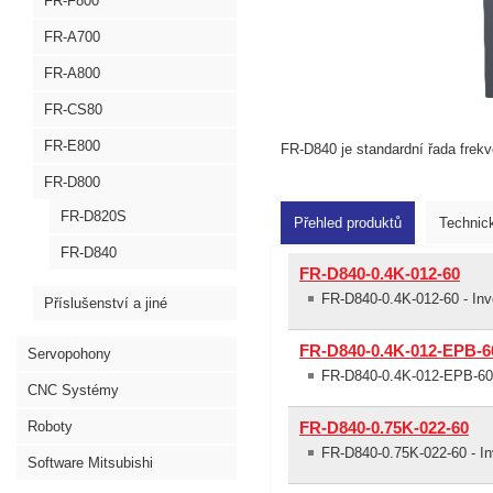
FR-F800
FR-A700
FR-A800
FR-CS80
FR-E800
FR-D840 je standardní řada frek
FR-D800
FR-D820S
Přehled produktů
Technic
FR-D840
FR-D840-0.4K-012-60
FR-D840-0.4K-012-60 - Inv
Příslušenství a jiné
FR-D840-0.4K-012-EPB-6
Servopohony
FR-D840-0.4K-012-EPB-60 
CNC Systémy
Roboty
FR-D840-0.75K-022-60
FR-D840-0.75K-022-60 - In
Software Mitsubishi