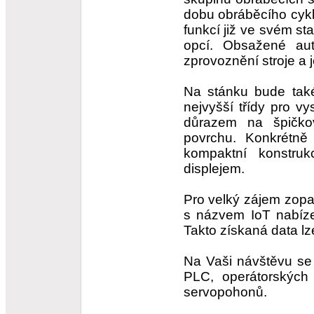
dobu obráběcího cykl
funkcí již ve svém s
opcí. Obsažené
au
zprovoznění stroje a j
Na stánku bude také
nejvyšší třídy pro v
důrazem na špičko
povrchu. Konkrétn
kompaktní konstru
displejem.
Pro velký zájem zopa
s názvem
IoT
nabíze
Takto získaná data lz
Na Vaši návštěvu se 
PLC, operátorských
servopohonů
.