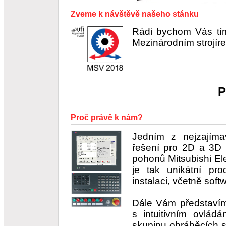
Zveme k návštěvě našeho stánku
Rádi bychom Vás tím
Mezinárodním strojír
P
Proč právě k nám?
Jedním z nejzajíma
řešení pro 2D a 3D 
pohonů Mitsubishi El
je tak unikátní pr
instalaci, včetně sof
Dále Vám představím
s intuitivním ovládá
skupinu obráběcích 