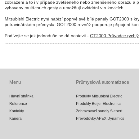
zobrazení a to i v případě zvětšeného nebo zmenšeného obrazu a p
vybaveny multi-touch gesty a umožňují ovládání v rukavicích.
Mitsubishi Electric nyní nabízí poprvé své bílé panely GOT2000 s k
potravinářském průmyslu. GOT2000 rovněž podporuje připojení konku
Podívejte se jak jednoduše se dá nastavit -
GT2000 Průvodce rychl
Menu
Průmyslová automatizace
Hlavní stránka
Produkty Mitsubishi Electric
Reference
Produkty Beijer Electronics
Kontakty
Zobrazovací panely Siebert
Kariéra
Převodovky APEX Dynamics