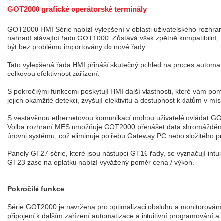
GOT2000 grafické operátorské terminály
GOT2000 HMI Série nabízí vylepšení v oblasti uživatelského rozhran
nahradí stávající řadu GOT1000. Zůstává však zpětně kompatibilní, 
být bez problému importovány do nové řady.
Tato vylepšená řada HMI přináší skutečný pohled na proces automati
celkovou efektivnost zařízení.
S pokročilými funkcemi poskytují HMI další vlastnosti, které vám po
jejich okamžité detekci, zvyšují efektivitu a dostupnost k datům v mís
S vestavěnou ethernetovou komunikací mohou uživatelé ovládat GO
Volba rozhraní MES umožňuje GOT2000 přenášet data shromážděná v
úrovni systému, což eliminuje potřebu Gateway PC nebo složitého 
Panely GT27 série, které jsou nástupci GT16 řady, se vyznačují intu
GT23 zase na oplátku nabízí vyvážený poměr cena / výkon.
Pokročilé funkce
Série GOT2000 je navržena pro optimalizaci obsluhu a monitorování 
připojení k dalším zařízení automatizace a intuitivní programování a