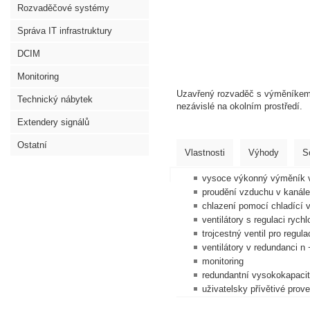
Rozvaděčové systémy
Správa IT infrastruktury
DCIM
Monitoring
Uzavřený rozvaděč s výměníkem 
Technický nábytek
nezávislé na okolním prostředí.
Extendery signálů
Ostatní
Vlastnosti
Výhody
S
vysoce výkonný výměník 
proudění vzduchu v kanál
chlazení pomocí chladící 
ventilátory s regulaci rychl
trojcestný ventil pro regula
ventilátory v redundanci n
monitoring
redundantní vysokokapacitn
uživatelsky přívětivé prov