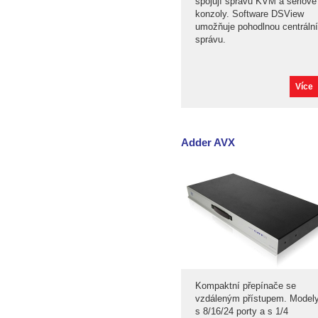
spojují správu KVM a sériové
konzoly. Software DSView
umožňuje pohodlnou centrální
správu.
Více
Adder AVX
Kompaktní přepínače se
vzdáleným přístupem. Model
s 8/16/24 porty a s 1/4