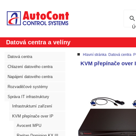
Ú
Datová centra a velíny
Hlavní stránka
Datová centra
P
Datová centra
KVM přepínače over 
Chlazení datového centra
Napájení datového centra
Rozvaděčové systémy
Správa IT infrastruktury
Infrastrukturní zařízení
KVM přepínače over IP
Avocent MPU
Raritan Dominion KX III