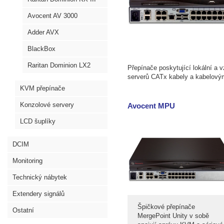
Avocent AV 3000
Adder AVX
BlackBox
Raritan Dominion LX2
Přepínače poskytující lokální a 
serverů CATx kabely a kabelový
KVM přepínače
Konzolové servery
Avocent MPU
LCD šuplíky
DCIM
Monitoring
Technický nábytek
Extendery signálů
Špičkové přepínače
Ostatní
MergePoint Unity v sobě