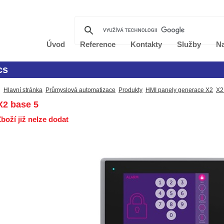
Úvod
Reference
Kontakty
Služby
Na
cs
Hlavní stránka
Průmyslová automatizace
Produkty
HMI panely generace X2
X2
2 base 5
boží již nelze dodat