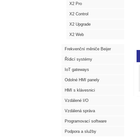
X2 Pro
X2 Control
X2 Upgrade
X2 Web
Frekvenční měniče Beijer
Řídicí systémy
IoT gateways
Odolné HMI panely
HMI s klávesnici
Vzdálené I/O
Vzdálená správa
Programovací software
Podpora a služby