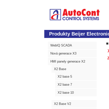
Produkty Beijer Electroni
WebIQ SCADA
X
Nová generace X3
Z
HMI panely generace X2
X2 Base
X2 base 5
X2 base 7
X2 base 10
X2 Base V2