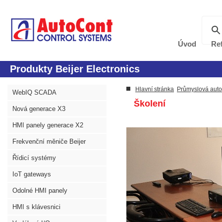
Úvod
Re
Produkty Beijer Electronics
Hlavní stránka
Průmyslová aut
WebIQ SCADA
Školení
Nová generace X3
HMI panely generace X2
Frekvenční měniče Beijer
Řídicí systémy
IoT gateways
Odolné HMI panely
HMI s klávesnici