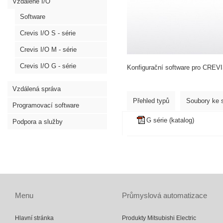
Vzdálené I/O
Software
Crevis I/O S - série
Crevis I/O M - série
Crevis I/O G - série
Konfigurační software pro CREVI
Vzdálená správa
Přehled typů
Soubory ke 
Programovací software
G série (katalog)
Podpora a služby
Menu
Průmyslová automatizace
Hlavní stránka
Produkty Mitsubishi Electric