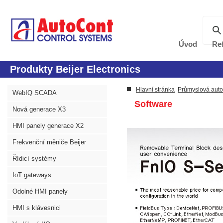
Úvod
Re
Produkty Beijer Electronics
Hlavní stránka
Průmyslová aut
WebIQ SCADA
Software
Nová generace X3
HMI panely generace X2
Frekvenční měniče Beijer
Řídicí systémy
IoT gateways
Odolné HMI panely
HMI s klávesnici