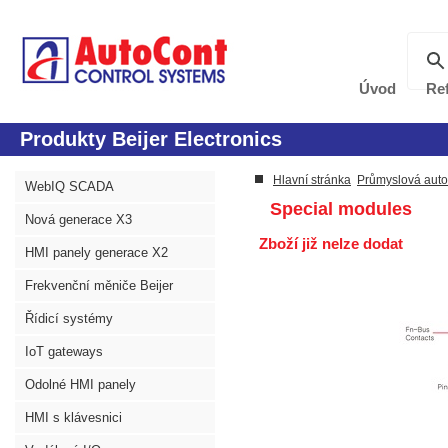
Úvod
Re
Produkty Beijer Electronics
Hlavní stránka
Průmyslová aut
WebIQ SCADA
Special modules
Nová generace X3
Zboží již nelze dodat
HMI panely generace X2
Frekvenční měniče Beijer
Řídicí systémy
IoT gateways
Odolné HMI panely
HMI s klávesnici