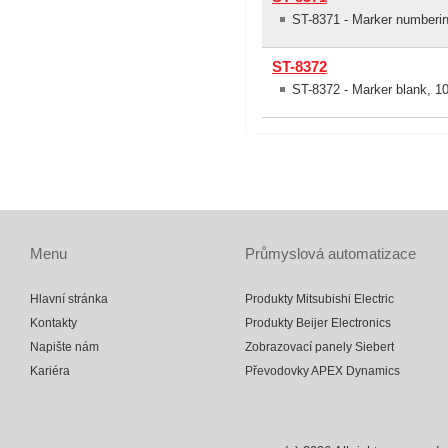
ST-8371 - Marker numberin
ST-8372
ST-8372 - Marker blank, 1
Menu
Průmyslová automatizace
Hlavní stránka
Produkty Mitsubishi Electric
Kontakty
Produkty Beijer Electronics
Napište nám
Zobrazovací panely Siebert
Kariéra
Převodovky APEX Dynamics