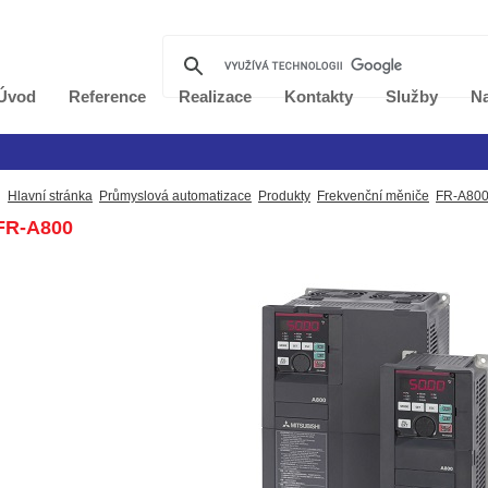
Úvod
Reference
Realizace
Kontakty
Služby
Na
Hlavní stránka
Průmyslová automatizace
Produkty
Frekvenční měniče
FR-A80
FR-A800