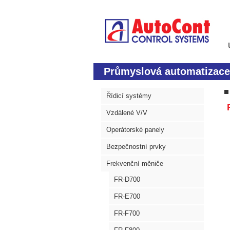
Průmyslová automatizace
Řídicí systémy
Vzdálené V/V
Operátorské panely
Bezpečnostní prvky
Frekvenční měniče
FR-D700
FR-E700
FR-F700