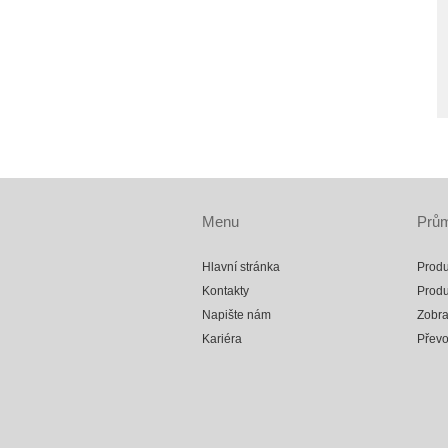
Menu
Prům
Hlavní stránka
Produ
Kontakty
Produ
Napište nám
Zobra
Kariéra
Přev