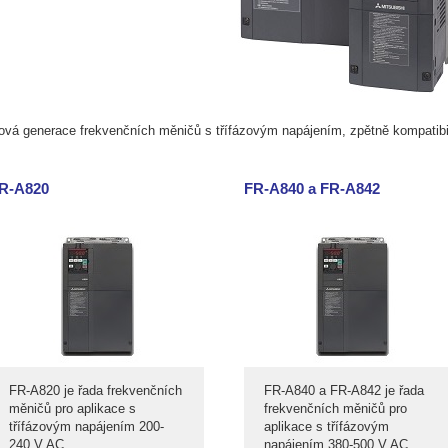
ová generace frekvenčních měničů s třífázovým napájením, zpětně kompatibi
R-A820
FR-A840 a FR-A842
FR-A820 je řada frekvenčních
FR-A840 a FR-A842 je řada
měničů pro aplikace s
frekvenčních měničů pro
třífázovým napájením 200-
aplikace s třífázovým
240 V AC
napájením 380-500 V AC