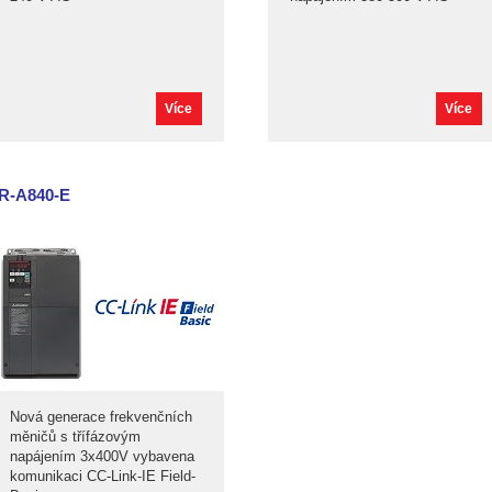
Více
Více
R-A840-E
Nová generace frekvenčních
měničů s třífázovým
napájením 3x400V vybavena
komunikaci CC-Link-IE Field-