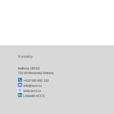
Kontakty
Kafkova 1853/3
702 00 Moravská Ostrava,
+420 595 691 150
info@accs.cz
www.accs.cz
LinkedIn ACCS