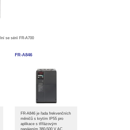
lní se sérií FR-A700
FR-A846
FR-A846 je řada frekvenčních
měničů s krytím IP55 pro
aplikace s třífázovým
napájením 380-500 V AC