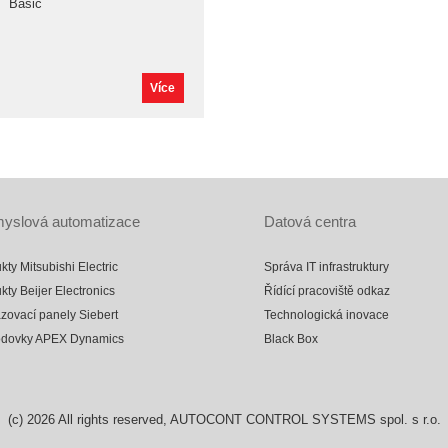
Basic
Více
yslová automatizace
Datová centra
kty Mitsubishi Electric
Správa IT infrastruktury
kty Beijer Electronics
Řídící pracoviště odkaz
zovací panely Siebert
Technologická inovace
odovky APEX Dynamics
Black Box
(c)
2026
All rights reserved, AUTOCONT CONTROL SYSTEMS spol. s r.o.