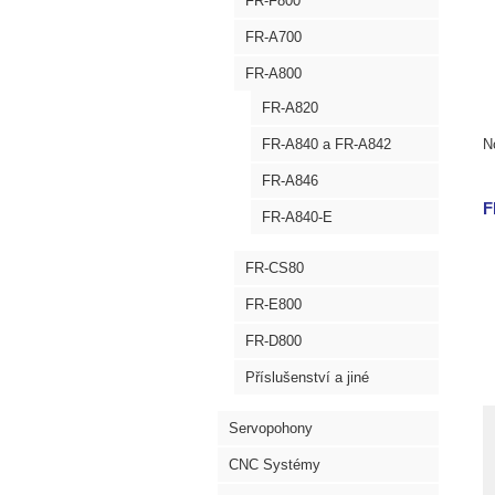
FR-F800
FR-A700
FR-A800
FR-A820
FR-A840 a FR-A842
N
FR-A846
F
FR-A840-E
FR-CS80
FR-E800
FR-D800
Příslušenství a jiné
Servopohony
CNC Systémy