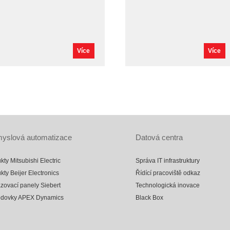
Více
Více
yslová automatizace
Datová centra
kty Mitsubishi Electric
Správa IT infrastruktury
kty Beijer Electronics
Řídící pracoviště odkaz
zovací panely Siebert
Technologická inovace
odovky APEX Dynamics
Black Box