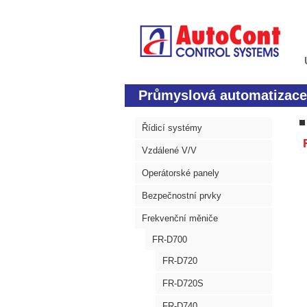
Průmyslová automatizace
Řídicí systémy
Vzdálené V/V
Operátorské panely
Bezpečnostní prvky
Frekvenční měniče
FR-D700
FR-D720
FR-D720S
FR-D740