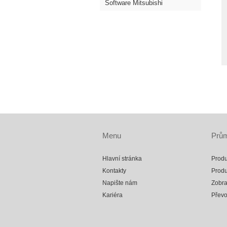
Software Mitsubishi
Menu
Prům
Hlavní stránka
Produ
Kontakty
Produ
Napište nám
Zobra
Kariéra
Přev