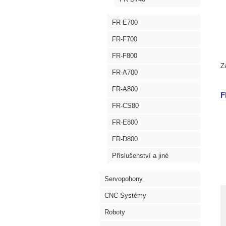
FR-E700
FR-F700
FR-F800
Z
FR-A700
FR-A800
F
FR-CS80
FR-E800
FR-D800
Příslušenství a jiné
Servopohony
CNC Systémy
Roboty