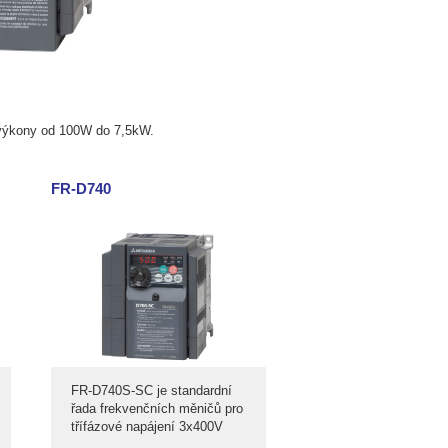
 výkony od 100W do 7,5kW.
FR-D740
FR-D740S-SC je standardní
řada frekvenčních měničů pro
třífázové napájení 3x400V