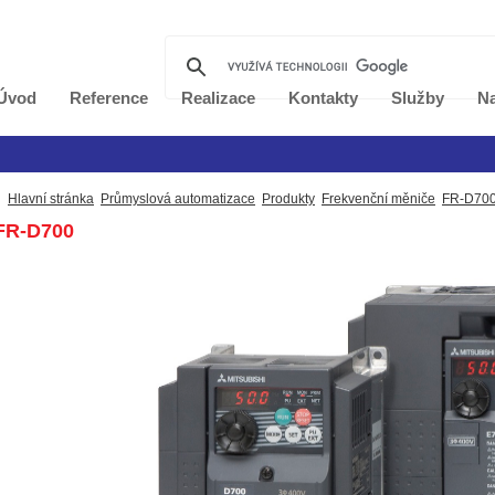
Úvod
Reference
Realizace
Kontakty
Služby
Na
Hlavní stránka
Průmyslová automatizace
Produkty
Frekvenční měniče
FR-D70
FR-D700