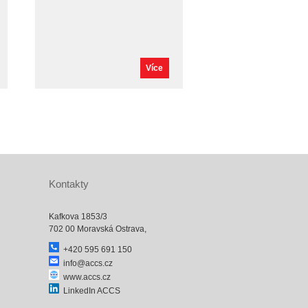
Více
Kontakty
Kafkova 1853/3
702 00 Moravská Ostrava,
+420 595 691 150
info@accs.cz
www.accs.cz
LinkedIn ACCS