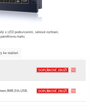
bílý s LED podsvícením, sériové rozhraní,
 paměťovou kartu.
y ke stažení
creen,9MB,Eth,USB,