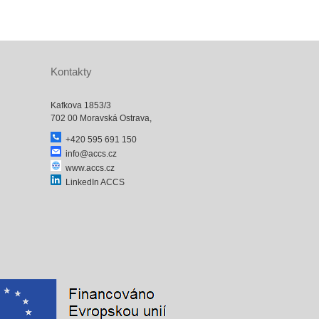
Kontakty
Kafkova 1853/3
702 00 Moravská Ostrava,
+420 595 691 150
info@accs.cz
www.accs.cz
LinkedIn ACCS