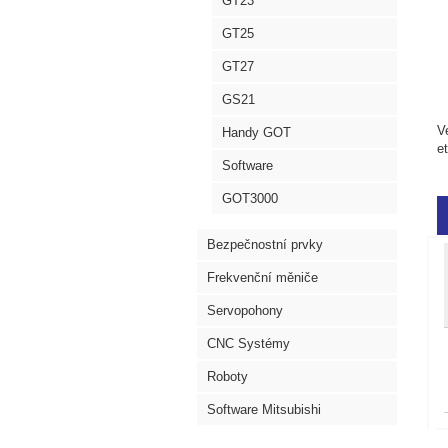
GT23
GT25
GT27
GS21
V
Handy GOT
e
Software
GOT3000
Bezpečnostní prvky
Frekvenční měniče
Servopohony
CNC Systémy
Roboty
Software Mitsubishi