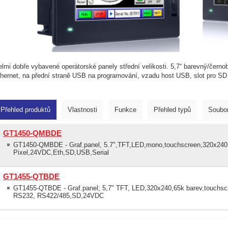
elmi dobře vybavené operátorské panely střední velikosti. 5,7“ barevný/černo
thernet, na přední straně USB na programování, vzadu host USB, slot pro SD
Přehled produktů
Vlastnosti
Funkce
Přehled typů
Soubor
GT1450-QMBDE
GT1450-QMBDE - Graf.panel, 5.7",TFT,LED,mono,touchscreen,320x240
Pixel,24VDC,Eth,SD,USB,Serial
GT1455-QTBDE
GT1455-QTBDE - Graf.panel; 5,7" TFT, LED,320x240,65k barev,touchs
RS232, RS422/485,SD,24VDC