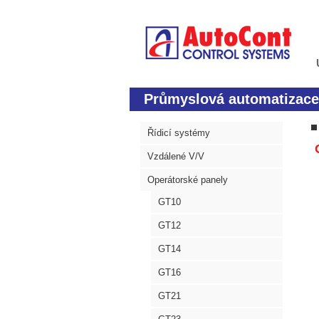
Průmyslová automatizace
Řídicí systémy
Vzdálené V/V
Operátorské panely
GT10
GT12
GT14
GT16
GT21