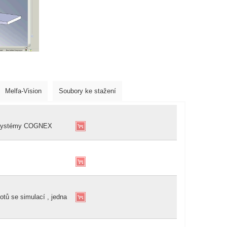
Melfa-Vision
Soubory ke stažení
é systémy COGNEX
ů se simulací , jedna