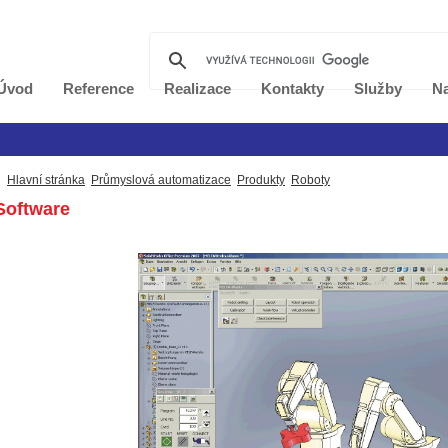
Úvod
Reference
Realizace
Kontakty
Služby
Na
Hlavní stránka
Průmyslová automatizace
Produkty
Roboty
oftware