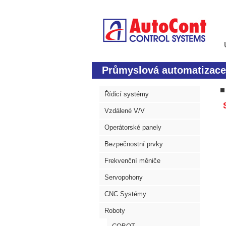
Průmyslová automatizace
Řídicí systémy
S
Vzdálené V/V
Operátorské panely
Bezpečnostní prvky
Frekvenční měniče
Servopohony
CNC Systémy
Roboty