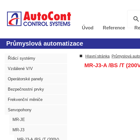
Úvod
Reference
Re
Průmyslová automatizace
Hlavní stránka
Průmyslová aut
Řídicí systémy
MR-J3-A /BS /T (200V
Vzdálené V/V
Operátorské panely
Bezpečnostní prvky
Frekvenční měniče
Servopohony
MR-JE
MR-J3
MR-J3-A /BS /T (200V)