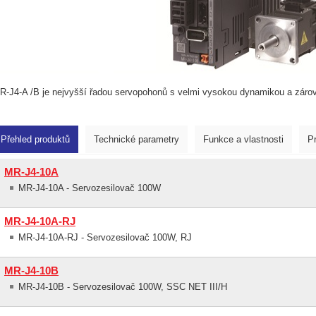
R-J4-A /B je nejvyšší řadou servopohonů s velmi vysokou dynamikou a záro
Přehled produktů
Technické parametry
Funkce a vlastnosti
P
MR-J4-10A
MR-J4-10A - Servozesilovač 100W
MR-J4-10A-RJ
MR-J4-10A-RJ - Servozesilovač 100W, RJ
MR-J4-10B
MR-J4-10B - Servozesilovač 100W, SSC NET III/H