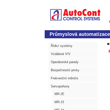
Průmyslová automatizace
Řídicí systémy
M
Vzdálené V/V
Operátorské panely
Bezpečnostní prvky
Frekvenční měniče
Servopohony
MR-JE
MR-J3