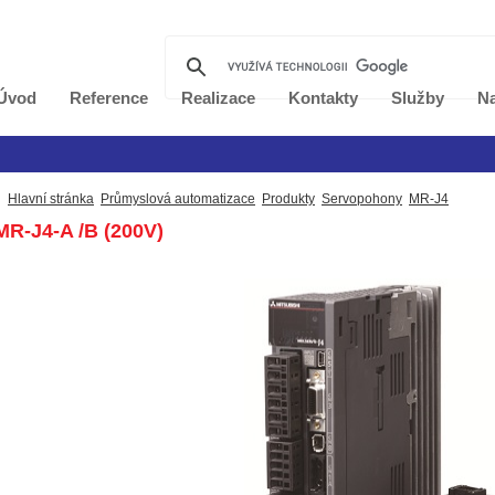
Úvod
Reference
Realizace
Kontakty
Služby
Na
Hlavní stránka
Průmyslová automatizace
Produkty
Servopohony
MR-J4
R-J4-A /B (200V)