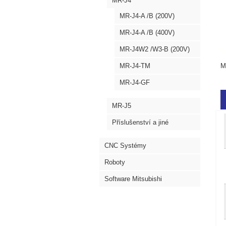
MR-J4
MR-J4-A /B (200V)
MR-J4-A /B (400V)
MR-J4W2 /W3-B (200V)
MR-J4-TM
M
MR-J4-GF
MR-J5
Příslušenství a jiné
CNC Systémy
Roboty
Software Mitsubishi