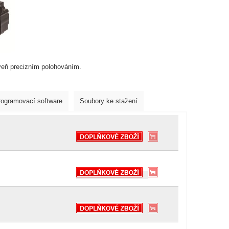
veň precizním polohováním.
rogramovací software
Soubory ke stažení