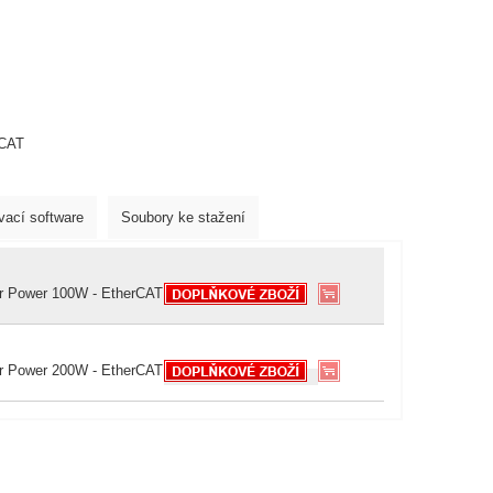
rCAT
ací software
Soubory ke stažení
or Power 100W - EtherCAT
or Power 200W - EtherCAT