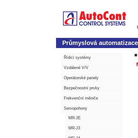
Průmyslová automatizace
Řídicí systémy
Vzdálené V/V
Operátorské panely
Bezpečnostní prvky
Frekvenční měniče
Servopohony
MR-JE
MR-J3