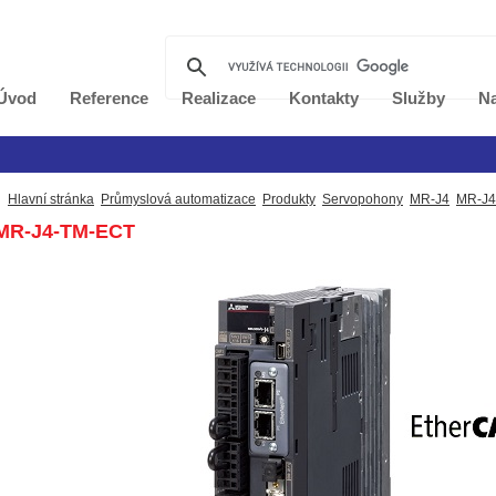
Úvod
Reference
Realizace
Kontakty
Služby
Na
Hlavní stránka
Průmyslová automatizace
Produkty
Servopohony
MR-J4
MR-J4
MR-J4-TM-ECT