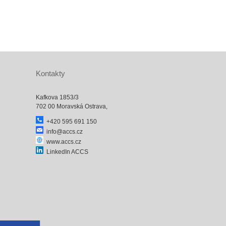
Kontakty
Kafkova 1853/3
702 00 Moravská Ostrava,
+420 595 691 150
info@accs.cz
www.accs.cz
LinkedIn ACCS