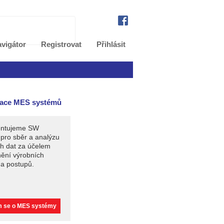
vigátor
Registrovat
Přihlásit
ace MES systémů
entujeme SW
 pro sběr a analýzu
h dat za účelem
nění výrobních
 a postupů.
m se o MES systémy