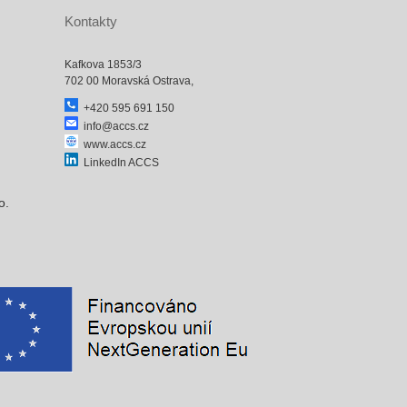
Kontakty
Kafkova 1853/3
702 00 Moravská Ostrava,
+420 595 691 150
info@accs.cz
www.accs.cz
LinkedIn ACCS
o.