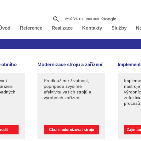
Úvod
Reference
Realizace
Kontakty
Služby
Na
ýrobního
Modernizace strojů a zařízení
Implement
exní
Prodloužíme životnost,
Implem
ařízení
popřípadě zvýšíme
nástroje
ípadných
efektivitu vašich strojů a
výrobníc
výrobních zařízení.
zefektiv
procesů
audit
Chci modernizovat stroje
Zajímá