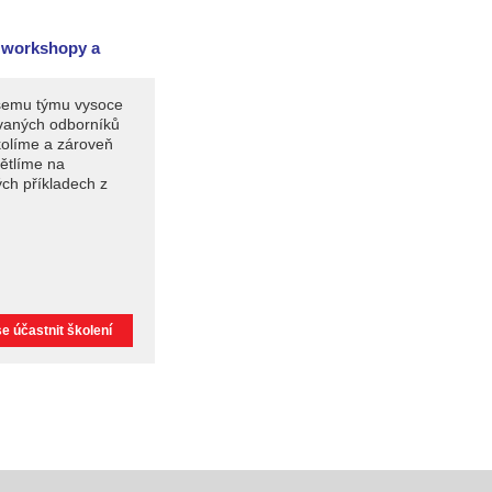
 workshopy a
šemu týmu vysoce
ovaných odborníků
kolíme a zároveň
ětlíme na
ých příkladech z
e účastnit školení