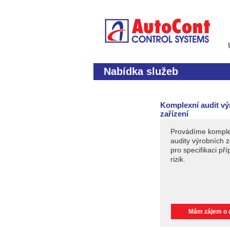
Nabídka služeb
Komplexní audit v
zařízení
Provádíme kompl
audity výrobních z
pro specifikaci př
rizik.
Mám zájem o 