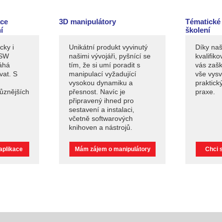
ace
3D manipulátory
Tématické
í
školení
cky i
Unikátní produkt vyvinutý
Díky na
 SW
našimi vývojáři, pyšnící se
kvalifik
áhá
tím, že si umí poradit s
vás zaš
vat. S
manipulací vyžadující
vše vysv
vysokou dynamiku a
praktick
ůznějších
přesnost. Navíc je
praxe.
připravený ihned pro
sestavení a instalaci,
včetně softwarových
knihoven a nástrojů.
aplikace
Mám zájem o manipulátory
Chci s